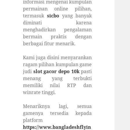
informasi mengenai kumpulan
permainan online pilihan,
termasuk
sicbo
yang banyak
diminati karena
menghadirkan pengalaman
bermain praktis dengan
berbagai fitur menarik.
Kami juga disini menyarankan
ragam pilihan kumpulan game
judi
slot gacor depo 10k
pasti
menang yang terbukti
memiliki nilai RTP dan
winrate tinggi.
Menariknya lagi, semua
gamenya tersedia kepada
platform
https://www.bangladeshflyin