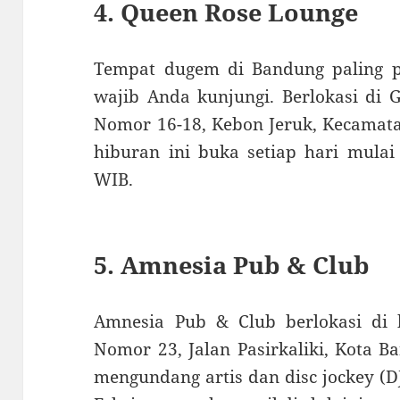
4. Queen Rose Lounge
Tempat dugem di Bandung paling 
wajib Anda kunjungi. Berlokasi di G
Nomor 16-18, Kebon Jeruk, Kecamata
hiburan ini buka setiap hari mulai
WIB.
5. Amnesia Pub & Club
Amnesia Pub & Club berlokasi di
Nomor 23, Jalan Pasirkaliki, Kota Ba
mengundang artis dan disc jockey (