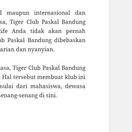
l maupun internasional dan
sa, Tiger Club Paskal Bandung
life Anda tidak akan pernah
lub Paskal Bandung dibebaskan
tarian dan nyanyian.
iasa, Tiger Club Paskal Bandung
Hal tersebut membuat klub ini
mulai dari mahasiswa, dewasa
enang-senang di sini.