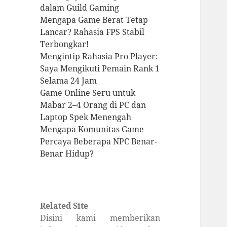
dalam Guild Gaming
Mengapa Game Berat Tetap
Lancar? Rahasia FPS Stabil
Terbongkar!
Mengintip Rahasia Pro Player:
Saya Mengikuti Pemain Rank 1
Selama 24 Jam
Game Online Seru untuk
Mabar 2–4 Orang di PC dan
Laptop Spek Menengah
Mengapa Komunitas Game
Percaya Beberapa NPC Benar-
Benar Hidup?
Related Site
Disini kami memberikan