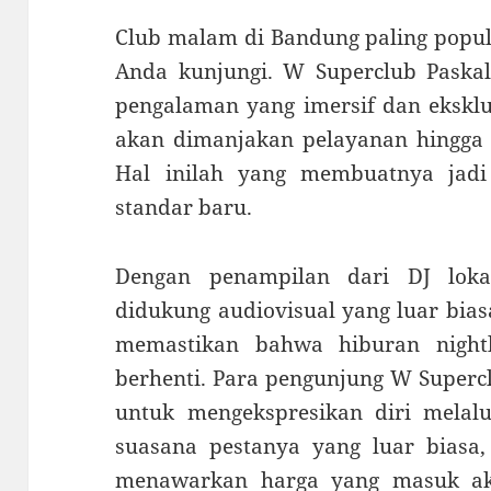
Club malam di Bandung paling popul
Anda kunjungi. W Superclub Pask
pengalaman yang imersif dan eksklu
akan dimanjakan pelayanan hingga
Hal inilah yang membuatnya jadi
standar baru.
Dengan penampilan dari DJ loka
didukung audiovisual yang luar bia
memastikan bahwa hiburan night
berhenti. Para pengunjung W Superc
untuk mengekspresikan diri melalu
suasana pestanya yang luar biasa
menawarkan harga yang masuk ak