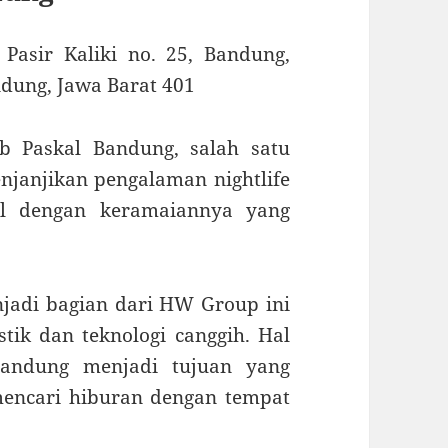
 Pasir Kaliki no. 25, Bandung,
dung, Jawa Barat 401
b Paskal Bandung, salah satu
janjikan pengalaman nightlife
nal dengan keramaiannya yang
jadi bagian dari HW Group ini
tik dan teknologi canggih. Hal
Bandung menjadi tujuan yang
encari hiburan dengan tempat