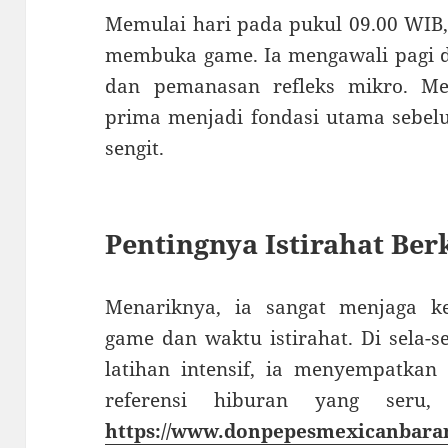
Memulai hari pada pukul 09.00 WIB
membuka game. Ia mengawali pagi de
dan pemanasan refleks mikro. Me
prima menjadi fondasi utama sebel
sengit.
Pentingnya Istirahat Ber
Menariknya, ia sangat menjaga k
game dan waktu istirahat. Di sela-s
latihan intensif, ia menyempatkan 
referensi hiburan yang seru, 
https://www.donpepesmexicanbaran