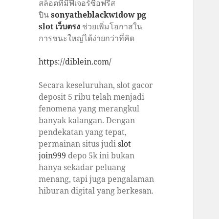
สล็อตที่มีฟีเจอร์ซื้อฟรีส
ปิน
sonyatheblackwidow pg
slot เว็บตรง
ช่วยเพิ่มโอกาสใน
การชนะใหญ่ได้ง่ายกว่าที่คิด
https://diblein.com/
Secara keseluruhan, slot gacor
deposit 5 ribu telah menjadi
fenomena yang merangkul
banyak kalangan. Dengan
pendekatan yang tepat,
permainan situs judi
slot
join999
depo 5k ini bukan
hanya sekadar peluang
menang, tapi juga pengalaman
hiburan digital yang berkesan.