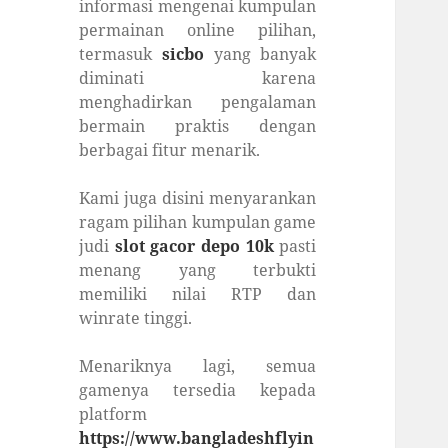
informasi mengenai kumpulan
permainan online pilihan,
termasuk
sicbo
yang banyak
diminati karena
menghadirkan pengalaman
bermain praktis dengan
berbagai fitur menarik.
Kami juga disini menyarankan
ragam pilihan kumpulan game
judi
slot gacor depo 10k
pasti
menang yang terbukti
memiliki nilai RTP dan
winrate tinggi.
Menariknya lagi, semua
gamenya tersedia kepada
platform
https://www.bangladeshflyin