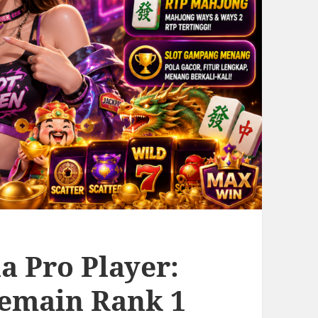
a Pro Player:
Pemain Rank 1