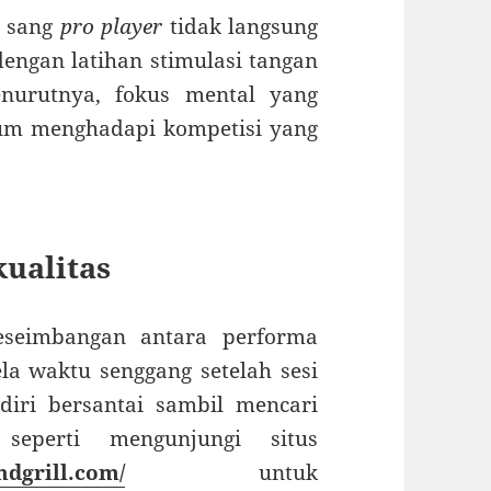
, sang
pro player
tidak langsung
ngan latihan stimulasi tangan
nurutnya, fokus mental yang
um menghadapi kompetisi yang
kualitas
eseimbangan antara performa
ela waktu senggang setelah sesi
diri bersantai sambil mencari
seperti mengunjungi situs
dgrill.com/
untuk