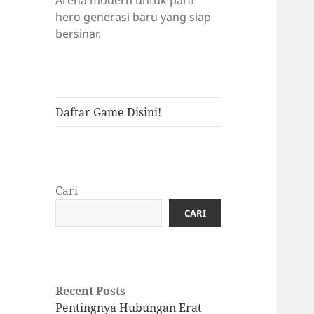
Arena modern untuk para
hero generasi baru yang siap
bersinar.
Daftar Game Disini!
Cari
CARI
Recent Posts
Pentingnya Hubungan Erat