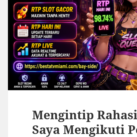
Mengintip Rahasi
Saya Mengikuti 