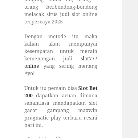
orang berbondong-bondong
melacak situs judi slot online
terpercaya 2025
Dengan metode itu maka
kalian akan mempunyai
kesempatan untuk meraih
kemenangan judi
slot777
online
yang sering menang
Ayo!
Untuk itu pemain bisa
Slot Bet
200
dapatkan acuan dimana
senantiasa mendapatkan slot
gacor gampang maxwin
pragmatic play terbaru resmi
hari ini.