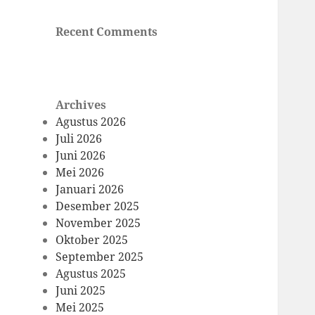
Recent Comments
Archives
Agustus 2026
Juli 2026
Juni 2026
Mei 2026
Januari 2026
Desember 2025
November 2025
Oktober 2025
September 2025
Agustus 2025
Juni 2025
Mei 2025