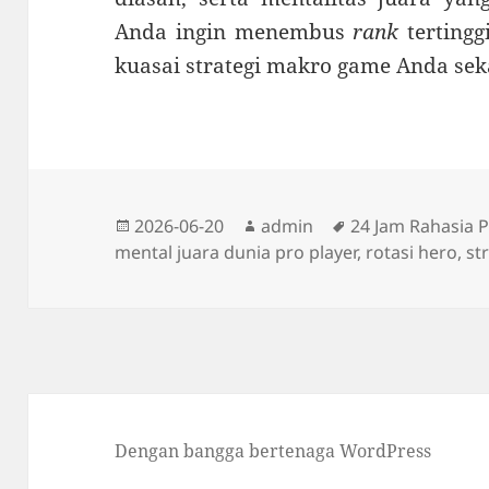
Anda ingin menembus
rank
tertingg
kuasai strategi makro game Anda sek
Diposkan
Penulis
Tag
2026-06-20
admin
24 Jam Rahasia P
pada
mental juara dunia pro player
,
rotasi hero
,
st
Dengan bangga bertenaga WordPress