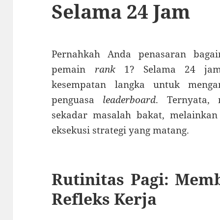
Selama 24 Jam
Pernahkah Anda penasaran bagai
pemain
rank
1? Selama 24 jam
kesempatan langka untuk mengam
penguasa
leaderboard
. Ternyata,
sekadar masalah bakat, melainkan 
eksekusi strategi yang matang.
Rutinitas Pagi: Me
Refleks Kerja