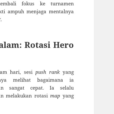
kembali fokus ke turnamen
bukti ampuh menjaga mentalnya
t
.
alam: Rotasi Hero
am hari, sesi
push rank
yang
aya melihat bagaimana ia
n sangat cepat. Ia selalu
n melakukan rotasi
map
yang