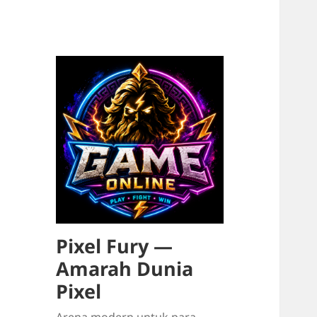
Pixel Fury —
Amarah Dunia
Pixel