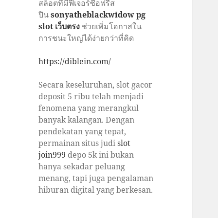
สล็อตที่มีฟีเจอร์ซื้อฟรีส
ปิน
sonyatheblackwidow pg
slot เว็บตรง
ช่วยเพิ่มโอกาสใน
การชนะใหญ่ได้ง่ายกว่าที่คิด
https://diblein.com/
Secara keseluruhan, slot gacor
deposit 5 ribu telah menjadi
fenomena yang merangkul
banyak kalangan. Dengan
pendekatan yang tepat,
permainan situs judi
slot
join999
depo 5k ini bukan
hanya sekadar peluang
menang, tapi juga pengalaman
hiburan digital yang berkesan.