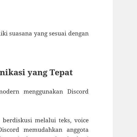
liki suasana yang sesuai dengan
ikasi yang Tepat
modern menggunakan Discord
erdiskusi melalui teks, voice
, Discord memudahkan anggota