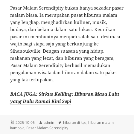
Pasar Malam Serendipity bukan hanya sekadar pasar
malam biasa. Ia merupakan pusat hiburan malam
yang lengkap, menghadirkan kuliner, musik,
budaya, dan belanja dalam satu lokasi. Keunikan
pasar ini membuatnya menjadi salah satu destinasi
wajib bagi siapa saja yang berkunjung ke
Sihanoukville. Dengan suasana yang hidup,
makanan yang lezat, dan hiburan yang beragam,
Pasar Malam Serendipity berhasil memadukan
pengalaman wisata dan hiburan dalam satu paket
yang tak terlupakan.
BACA JUGA:
Sirkus Keliling: Hiburan Masa Lalu
yang Dulu Ramai Kini Sepi
Diposkan
Penulis
Tag
2025-10-06
admin
hiburan di kps
,
hiburan malam
pada
kamboja
,
Pasar Malam Serendipity